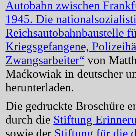
Autobahn zwischen Frankf
1945. Die nationalsozialist
Reichsautobahnbaustelle fü
Kriegsgefangene, Polizeihä
Zwangsarbeiter“
von Matth
Maćkowiak in deutscher un
herunterladen.
Die gedruckte Broschüre er
durch die
Stiftung Erinner
sowie der
Stiftung für die 